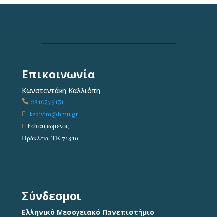
Επικοινωνία
Κωνσταντάκη Καλλιόπη

2810379131

kedivim@hmu.gr

Εσταυρωμένος
Ηράκλειο, ΤΚ 71410
Σύνδεσμοι
Ελληνικό Μεσογειακό Πανεπιστήμιο