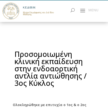
Κ.Ε.ΔΙ.ΒΙ.Μ.
Κέντρο Επιμόρφωσης και Διά Βίου
Μάθησης
Προσομοιωμένη
κλινική εκπαίδευση
στην ενδοαορτική
αντλία αντιώθησης /
3ος Κύκλος
Ολοκληρώθηκε με επιτυχία ο 1ος & ο 2ος