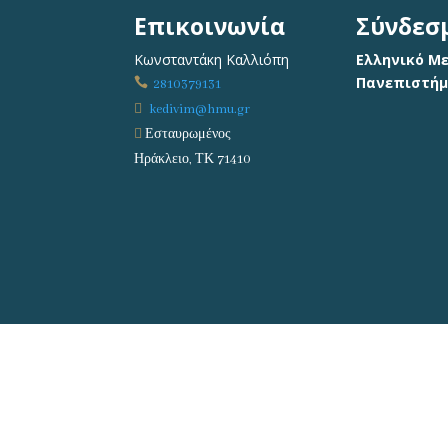
Επικοινωνία
Σύνδεσ
Κωνσταντάκη Καλλιόπη
Ελληνικό Μ
Πανεπιστήμ

2810379131

kedivim@hmu.gr

Εσταυρωμένος
Ηράκλειο, ΤΚ 71410